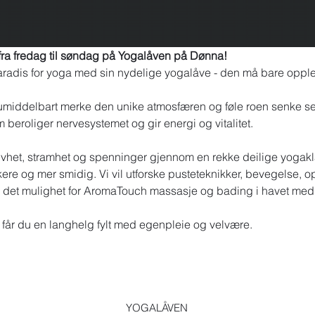
fra fredag til søndag på Yogalåven på Dønna! 
paradis for yoga med sin nydelige yogalåve - den må bare opple
umiddelbart merke den unike atmosfæren og føle roen senke seg
beroliger nervesystemet og gir energi og vitalitet. 
stivhet, stramhet og spenninger gjennom en rekke deilige yogakl
ykere og mer smidig. Vi vil utforske pusteteknikker, bevegelse
blir det mulighet for AromaTouch massasje og bading i havet med
får du en langhelg fylt med egenpleie og velvære. 
YOGALÅVEN