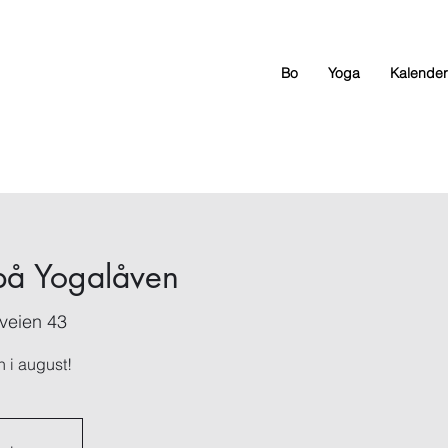
Bo
Yoga
Kalender
på Yogalåven
veien 43
 i august!