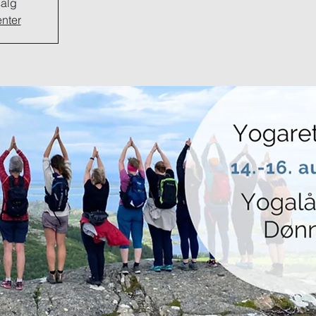
salg
nter