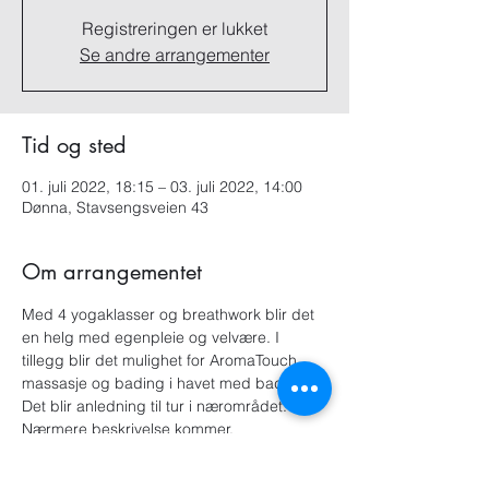
Registreringen er lukket
Se andre arrangementer
Tid og sted
01. juli 2022, 18:15 – 03. juli 2022, 14:00
Dønna, Stavsengsveien 43
Om arrangementet
Med 4 yogaklasser og breathwork blir det 
en helg med egenpleie og velvære. I 
tillegg blir det mulighet for AromaTouch 
massasje og bading i havet med badstue.​
Det blir anledning til tur i nærområdet. 
Nærmere beskrivelse kommer.
Du behøver ikke være myk eller i god form 
for å delta. Øvelsene tilpasses alle.