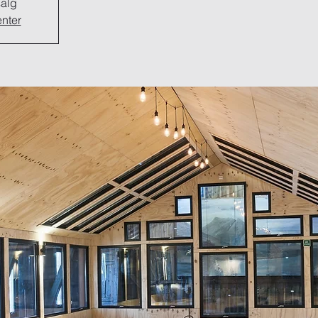
salg
nter