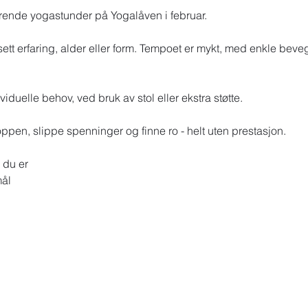
rende yogastunder på Yogalåven i februar.
ett erfaring, alder eller form. Tempoet er mykt, med enkle bevege
iduelle behov, ved bruk av stol eller ekstra støtte.
oppen, slippe spenninger og finne ro - helt uten prestasjon.
 du er
mål